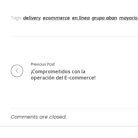
Tags:
delivery
,
ecommerce
,
en línea
,
grupo aban
,
mayoris
Previous Post
¡Comprometidos con la
operación del E-commerce!
Comments are closed.