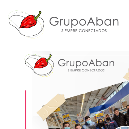
Apoyando el Delivery con nuestros
Julio 19, 2022
by
admin-abaneros
with
no comment
Grupo Aban
Siempre conectados