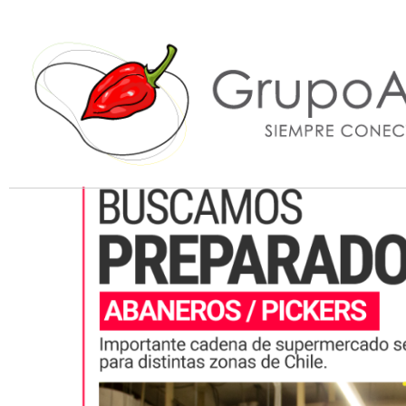
Buscamos Preparadores de Pedid
Abril 28, 2022
by
admin-abaneros
with
no comment
Grupo Aban
Siempre conectados